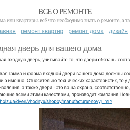
ВСЕ О РЕМОНТЕ
ма или квартиры. всё что необходимо знать о ремонте, а
лавная
ремонт квартир
ремонт дома
дизайн
дная дверь для вашего дома
ая входную дверь, учитывайте то, что двери обязаны соотв
вая гамма и форма входной двери вашего дома должны соо
ию именно. Относительно технических характеристик, то у д
изоляция, а также двери - это ваша охрана, соответственно
ающие всеми этими качествами, производит компания Нов
//holz.ua/dveri/vhodnye/shopby/manufacturer-novyj_mir/