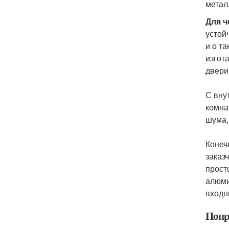
метал
Для ч
устой
и о т
изгот
двери
С вну
комна
шума,
Конеч
заказ
прост
алюми
входн
Понр