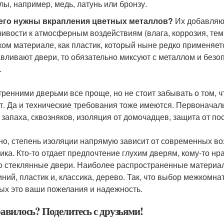
лы, например, медь, латунь или бронзу.
его нужны вкрапления цветных металлов?
Их добавляют
чивости к атмосферным воздействиям (влага, коррозия, те
аком материале, как пластик, который ныне редко применяет
авливают двери, то обязательно миксуют с металлом и безоп
.
тренними дверьми все проще, но не стоит забывать о том, 
т. Да и технические требования тоже имеются. Первоначаль
 запаха, сквозняков, изоляция от домочадцев, защита от по
но, степень изоляции напрямую зависит от современных в
чика. Кто-то отдает предпочтение глухим дверям, кому-то н
о стеклянные двери. Наиболее распространенные материал
ний, пластик и, классика, дерево. Так, что выбор межкомна
ых это ваши пожелания и надежность.
авилось? Поделитесь с друзьями!