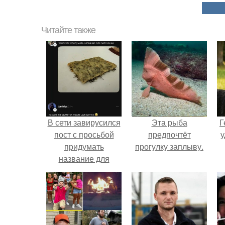
Читайте также
В сети завирусился
Эта рыба
Г
пост с просьбой
предпочтёт
у
придумать
прогулку заплыву.
название для
домашней
запеканки.