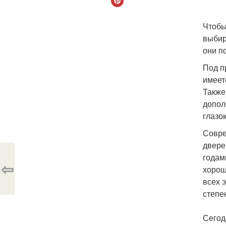
Чтобы
выбир
они п
Под п
имеет
Также
допол
глазо
Совре
двере
годам
⇦
хорош
всех 
степе
Сегод