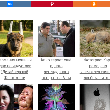
ермания мощный
Кино теряет ещё
Фотограф Кар
дар по индустрии
одного
рамсделл
"Дизайнерской
легендарного
запечатлел спя
Жестокости
актёра - на 81-м
лисёнка - и эт
нанесла".
году жизни не стало
кадр способе
Винсента пасторе.
растопить да
самое сурово
сердце.