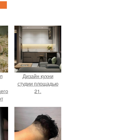
л
Дизайн кухни
студии площадью
щего
21.
от
н
же
е