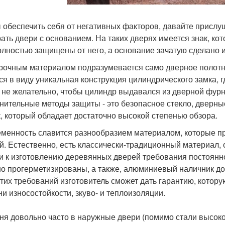
 обеспечить себя от негативных факторов, давайте присл
ать двери с основанием. На таких дверях имеется знак, кот
олностью защищены от него, а основание зачатую сделано и
рочным материалом подразумевается само дверное полотно
ся в виду уникальная конструкция цилиндрического замка, г
 не желательно, чтобы цилиндр выдавался из дверной фурн
нительные методы защиты - это безопасное стекло, дверн
к, который обладает достаточно высокой степенью обзора.
менность славится разнообразием материалом, которые пр
й. Естественно, есть классически-традиционный материал, от
и к изготовлению деревянных дверей требования постоянно
о прогерметизированы, а также, алюминиевый наличник до
этих требований изготовитель сможет дать гарантию, котор
ни износостойкости, зкуво- и теплоизоляции.
ня довольно часто в наружные двери (помимо стали высоко