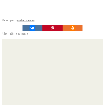
Категории:
дизайн спальни
Читайте также
Чем пилить пазогребневые плиты. Технические
характеристики стеновых перегородок из пазогребневых
гипсовых плит, технология их возведения, монтаж
навесного оборудования и коммуникаций.