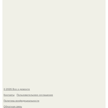
дьявола - монолит вулканического происхождения
высотой 1558 м над уровнем моря.
История, от которой мороз по коже: корейская модель
настолько увлеклась пластикой, что вколола себе в лицо
кулинарное масло.
© 2026 Все о ремонте
Контакты
Пользовательское соглашение
Политика конфидециальности
Обратная связь