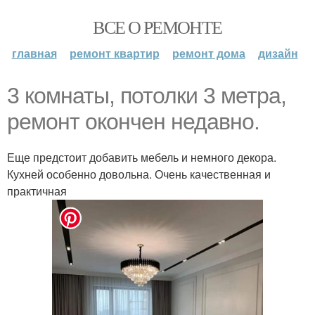
ВСЕ О РЕМОНТЕ
главная
ремонт квартир
ремонт дома
дизайн
3 комнаты, потолки 3 метра,
ремонт окончен недавно.
Еще предстоит добавить мебель и немного декора.
Кухней особенно довольна. Очень качественная и
практичная