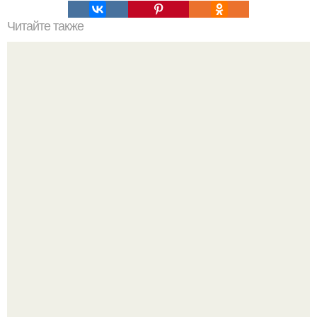
Читайте также
Пошаговая инструкция кладки барбекю из кирпича.
Зумеры окончательно доставку в отдельный вид
искусства превратили.