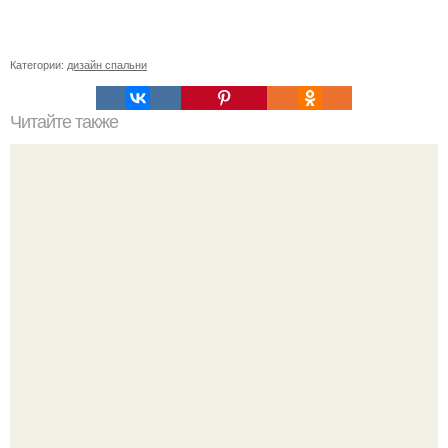
Категории:
дизайн спальни
Читайте также
Сколько слоев шпаклевки нужно наносить под обои.
Зачем нужно шпаклевание