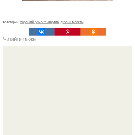
Категории:
хороший ремонт квартир
,
дизайн мебели
Читайте также
Как подключить выключатель Smart switch. Умный
выключатель ELARI Smart Switch. Начало работы.
Печать