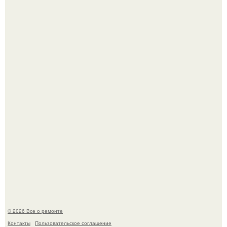
Вы когда-нибудь замечали, как после тяжелого дня
настроение поднимается от одного взгляда на своего
питомца?
Мир моды, кажется, перевернулся.
© 2026 Все о ремонте
Контакты
Пользовательское соглашение