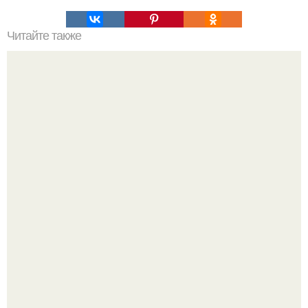
Читайте также
В сети завирусился пост с просьбой придумать название
для домашней запеканки.