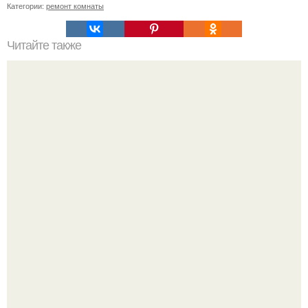
Категории:
ремонт комнаты
Читайте также
Запах из холодильника вывести. Совет . Выводим
плесень — найти и обезвредить!