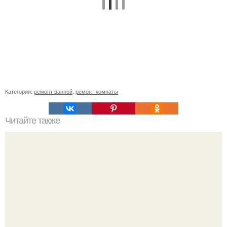
Категории:
ремонт ванной
,
ремонт комнаты
Читайте также
Последовательность ремонта в комнате пол стены
потолок. Правильная последовательность ремонта