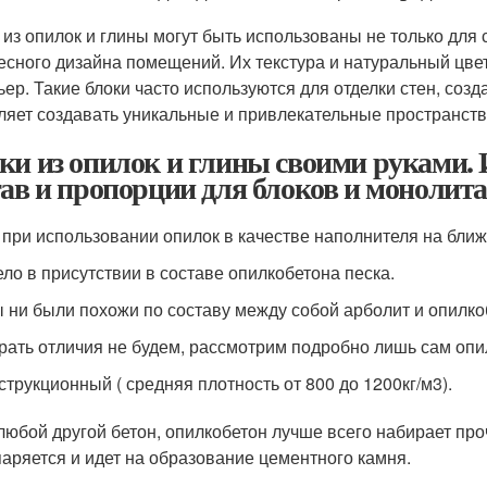
 из опилок и глины могут быть использованы не только для с
есного дизайна помещений. Их текстура и натуральный цвет
ьер. Такие блоки часто используются для отделки стен, соз
ляет создавать уникальные и привлекательные пространств
ки из опилок и глины своими руками.
тав и пропорции для блоков и монолита
 при использовании опилок в качестве наполнителя на ближе
ело в присутствии в составе опилкобетона песка.
ы ни были похожи по составу между собой арболит и опилкоб
рать отличия не будем, рассмотрим подробно лишь сам опи
струкционный ( средняя плотность от 800 до 1200кг/м3).
 любой другой бетон, опилкобетон лучше всего набирает проч
паряется и идет на образование цементного камня.