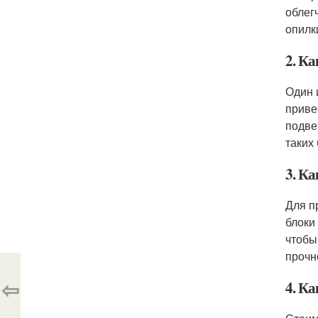
облег
опилк
2. Ка
Один 
приве
подве
таких
3. К
Для п
блоки
чтобы
прочн
⇦
4. Ка