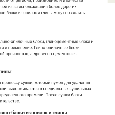
ости от региона, производителя и качества
чей из-за использования более дорогих
в блоки из опилок и глины могут позволить
 глино-опилочные блоки, глиноцементные блоки и
ти и применение. Глино-опилочные блоки
й прочностью, а древесно-цементные -
глины
 процессу сушки, который нужен для удаления
блоки выдерживаются в специальных сушильных
пределенного времени. После сушки блоки
ительстве.
ляют блоки из опилок и глины