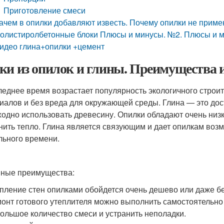
Приготовление смеси
ачем в опилки добавляют известь. Почему опилки не приме
олистиролбетонные блоки Плюсы и минусы. №2. Плюсы и 
идео глина+опилки +цемент
ки из опилок и глины. Преимущества и
леднее время возрастает популярность экологичного строи
иалов и без вреда для окружающей среды. Глина — это дос
ходно использовать древесину. Опилки обладают очень низ
нить тепло. Глина является связующим и дает опилкам возм
льного времени.
ные преимущества:
пление стен опилками обойдется очень дешево или даже б
онт готового утеплителя можно выполнить самостоятельно
ольшое количество смеси и устранить неполадки.