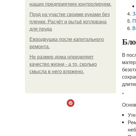
наших предприятиях контролируем.
З
Пруд на участке своими руками без
П
пленки. Расчёт и рытьё котлована
В
для пруда
Бло
Евродвушка после капитального
ремонта.
В пос
Не размер дома определяет
матер
качество жизни - а то, сколько
безот
смысла в него вложено.
сохра
длите
*
Основ
Уте
Рем
неб