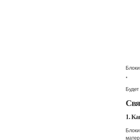
Блоки
*
Будет
Свя
1. К
Блоки
матер