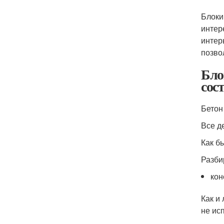
Блоки
интер
интер
позво
Бло
сос
Бетон
Все д
Как б
Разби
кон
Как и
не ис