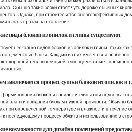
ость блоков из опилок и глины может различаться в зависим
иала. Обычно такие блоки стоят чуть дороже обычных кирпи
нентов. Однако, при строительстве энергоэффективных домо
омить на затратах на отопление.
акие виды блоков из опилок и глины существуют
твует несколько видов блоков из опилок и глины, таких как
сно-цементные блоки. Каждый из них имеет свои особеннос
ают хорошей теплоизоляцией, глиноцементные - повышенно
гичностью.
чем заключается процесс сушки блоков из опилок и 
 формирования блоков из опилок и глины они подвергаются
ней влаги и придания блокам нужной прочности. Обычно 
ах при определенной температуре и влажности в течение о
ы к последующему процессу обжига и использованию в стро
акие возможности для дизайна помещений предостав