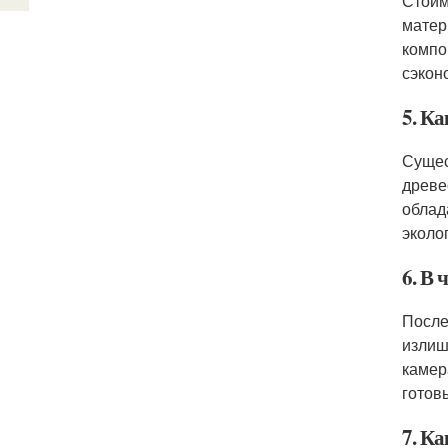
Стоим
матер
компо
сэкон
5. К
Сущес
древе
облад
эколо
6. В 
После
излиш
камер
готов
7. К