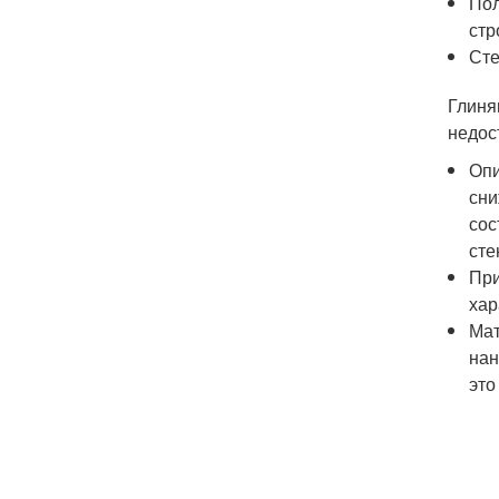
Пол
стр
Сте
Глиня
недос
Опи
сни
сос
сте
При
хар
Мат
нан
это