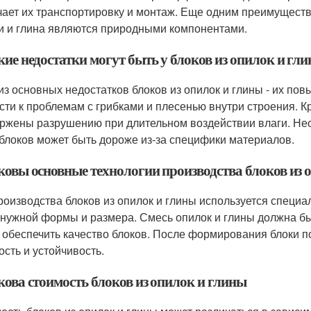
чает их транспортировку и монтаж. Еще одним преимущество
и и глина являются природными компонентами.
кие недостатки могут быть у блоков из опилок и гл
из основных недостатков блоков из опилок и глины - их п
сти к проблемам с грибками и плесенью внутри строения. Кр
ржены разрушению при длительном воздействии влаги. Нео
 блоков может быть дороже из-за специфики материалов.
аковы основные технологии производства блоков из 
роизводства блоков из опилок и глины используется специ
 нужной формы и размера. Смесь опилок и глины должна б
 обеспечить качество блоков. После формирования блоки п
ость и устойчивость.
кова стоимость блоков из опилок и глины