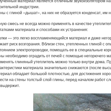
ученный материал является отличным звукоизолятором н
оительной индустрии.
ны с глиной «дышат», на них не образуется конденсат, им 
ную смесь не всегда можно применять в качестве утеплител
татками материала и способами их устранения:
лки — это легко воспламеняющийся материал и даже него
жает риск возгорания. Вблизи стен, утепленных глиной с оп
тоянием электропроводки, помещать ее в специальные кор
ны необходимо оградить от печей с помощью негорючего м
менять глиняный утеплитель можно только внутри дома. 
актеристики материала значительно снижаются (после выс
ериал обладает большой плотностью, для достижения хор
ести на стены толстый слой глины, перед началом работ сл
 выдержит.