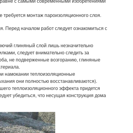
аравне с самыми современными изобретениями
не требуется монтаж пароизоляционного слоя.
я. Перед началом работ следует ознакомиться с
рючий глиняный слой лишь незначительно
илками, следует внимательно следить за
оба, не подверженные возгоранию, глиняные
атериала.
При намокании теплоизоляционные
ыхания они полностью восстанавливаются).
ошего теплоизоляционного эффекта придется
едует убедиться, что несущая конструкция дома