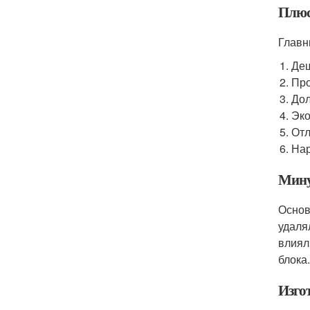
Плю
Главн
Деш
Про
Дол
Эко
Отл
Нар
Мин
Основ
удаля
влиял
блока.
Изго