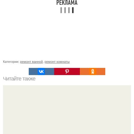
Категории:
ремонт ванной
,
ремонт комнаты
Читайте также
Как включить электрическую духовку. Основные правила