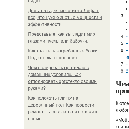
видит.
Двигатель для мотоблока Лифан:
Ч
все, что нужно знать о мощности и
эффективности
Представьте, как выглядит мир
Ч
глазами пчелы или бабочки.
Ч
Ч
Как класть пазогребневые блоки.
и
Подготовка основания
Ч
Чем полировать оргстекло в
В
домашних условиях. Как
Чем
отполировать оргстекло своими
ори
руками?
Как положить плитку на
К отд
деревянный пол. Как провести
любоп
ремонт старых лагов и положить
новые
«Мой 
спаль