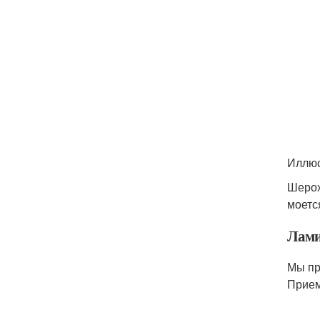
Иллюс
Шерох
моетс
Лами
Мы пр
Прием