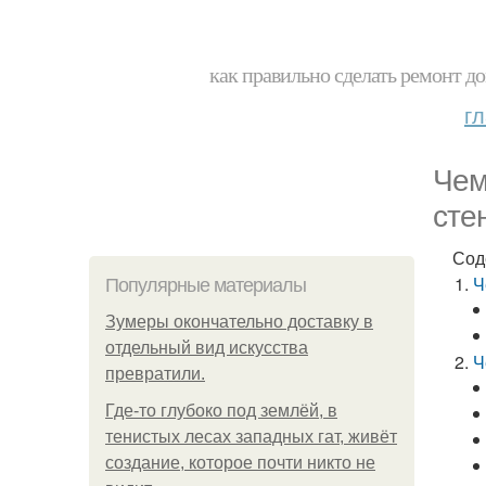
как правильно сделать ремонт до
г
Чем
сте
Сод
Ч
Популярные материалы
Зумеры окончательно доставку в
отдельный вид искусства
Ч
превратили.
Где-то глубоко под землёй, в
тенистых лесах западных гат, живёт
создание, которое почти никто не