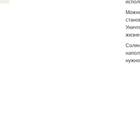
испол
Можно
стано
Уничт
жизне
Солян
напол
нужно