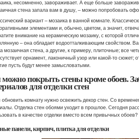
аика, несомненно, завораживает. А еще больше завораживаю
аичная стена запала вам в душу, – можно попробовать офо
ссический вариант – мозаика в ванной комнате. Классическ
оративными элементами и, обычно, цветом, а значит, отвеча
атите внимание на керамическую мозаику, с которой отличн
клянную – она обладает водоотталкивающим свойством. Вар
а мозаичная стена, а другие, к примеру, плиточные; все че
сутствует орнамент, лаконичный узор или какой-то сюжет; 
гие пусть будут менее замысловатыми.
 можно покрыть стены кроме обоев. Заб
ериалов для отделки стен
 обновить комнату нужно освежить декор стен. Со времен
иалы. Отделка стен обоями уходит в прошлое. Сегодня рас
ьзовать в качестве отделки вместо всем привычных обоев?
ные панели, кирпич, плитка для отделки