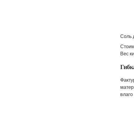
Соль д
Стоим
Вес к
Гибк
Факту
матер
влаго