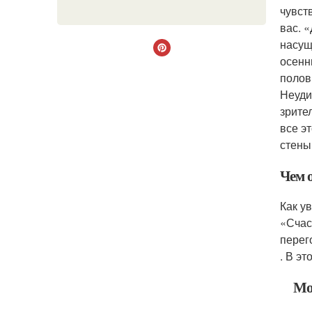
чувст
вас. 
насущ
осенн
полов
Неуди
зрите
все э
стены,
Чем о
Как у
«Счас
перег
. В э
Мо