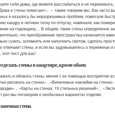
вуете себя дома, где можете расслабиться и не переживать,
«Дома и стены помогают», – также говорим мы. Как часто в
ных и казалось бы неразрешимых проблем, помогали быстр
юю хандру и летнюю тоску по отпуску, намекали, как помири
инке на годовщину… В общем, такие стены определенно з
вительно, что преображение пространства начинается име
льно сузить, затемнить или наполнить светом, сделать про
то отвечают стены, и если вы задумываетесь о переменах и
 этот пост для вас!
тделать стены в квартире, кроме обоев
важать и обожать стены, меняя с их помощью восприятие вс
тье рисовать на стенах» , «Виниловые наклейки на стенах» 
ородки» , «Карты на стенах: 15 стильных решений» , «Экс
тот раз мы поговорим о необычных вариантах отделки.
заичная стена