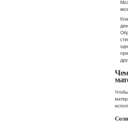
Моз
моз
Кла
дек
Обр
сте
одн
при
дру
Чем
мат
Чтобы
матер
испол
Соля