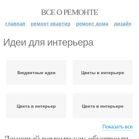
ВСЕ О РЕМОНТЕ
главная
ремонт квартир
ремонт дома
дизайн
Идеи для интерьера
Бюджетные идеи
Цветы в интерьере
Цвета в интерьер
Цвета в интерьере
Показать все
Дешевый ремонт: как обустроить
Бело-бирюзовый
Серо-бирюзовый