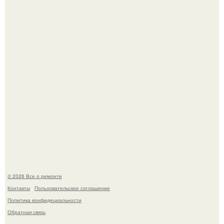
В Китaе обнаружили гигaнтскую воронку глубиной в 200
метров с первобытным лесом внутри.
Мир моды, кажется, перевернулся.
© 2026 Все о ремонте
Контакты
Пользовательское соглашение
Политика конфидециальности
Обратная связь