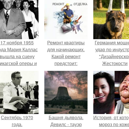
17 ноября 1955
Ремонт квартиры
Германия мощ
ода Мария Каллас
для начинающих.
удар по индуст
вышла на сцену
Какой ремонт
"Дизайнерско
икагской оперы и
предстоит:
Жестокости
сорвала овации.
косметический или
нанесла".
капитальный
Сентябрь 1970
Башня дьявола.
История, от кот
года.
Девилс - тауэр
мороз по коже