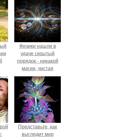
ный
Физики нашли в
рии
удаче скрытый
й
порядок - никакой
магии, чистая
квантовая
механика.
орой
Представьте, как
:
выглядит мир