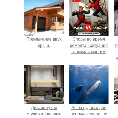
Примыкание двух
Споры во время
крыш.
ремонта - ситуация
г
знакомая многим.
ч
Дизайн кухни
Рыба судного дня
студии площадью
всплыла снова, но