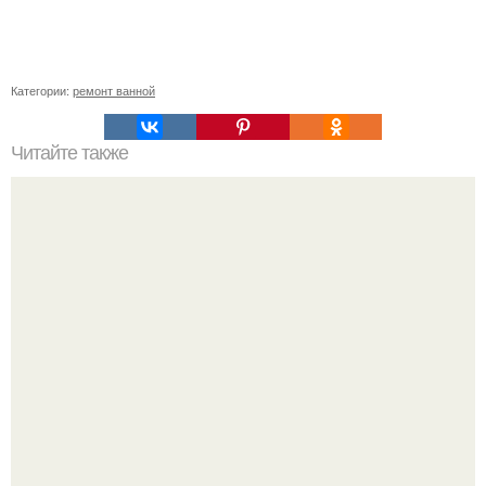
Категории:
ремонт ванной
Читайте также
Парень, 19 лет, весь ремонт сделал своими руками,
кроме мебели на кухни.