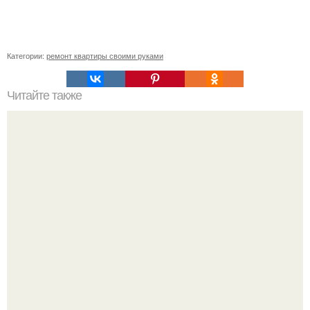
Категории:
ремонт квартиры своими руками
Читайте также
Здравствуйте! Мы хотим поделиться нашими
стараниями кухня 5, 8 кв м, своими руками.