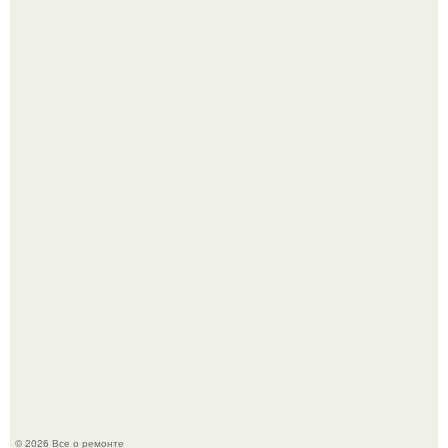
Он всего лишь развозил пиццу той ночью.
Башня дьявола. Девилс - тауэр (Devils Tower) или башня
дьявола - монолит вулканического происхождения
высотой 1558 м над уровнем моря.
© 2026 Все о ремонте