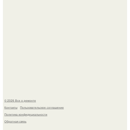
Он всего лишь развозил пиццу той ночью.
История, от которой мороз по коже: корейская модель
настолько увлеклась пластикой, что вколола себе в лицо
кулинарное масло.
© 2026 Все о ремонте
Контакты
Пользовательское соглашение
Политика конфидециальности
Обратная связь