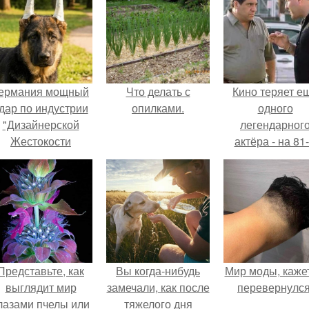
ермания мощный
Что делать с
Кино теряет е
дар по индустрии
опилками.
одного
"Дизайнерской
легендарног
Жестокости
актёра - на 81
нанесла".
году жизни не с
Винсента пасто
Представьте, как
Вы когда-нибудь
Мир моды, кажет
выглядит мир
замечали, как после
перевернулся
лазами пчелы или
тяжелого дня