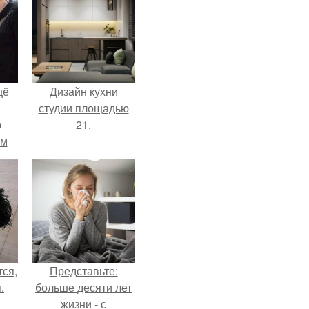
щё
Дизайн кухни
студии площадью
о
21.
-м
тало
ре.
ся,
Представьте:
.
больше десяти лет
жизни - с