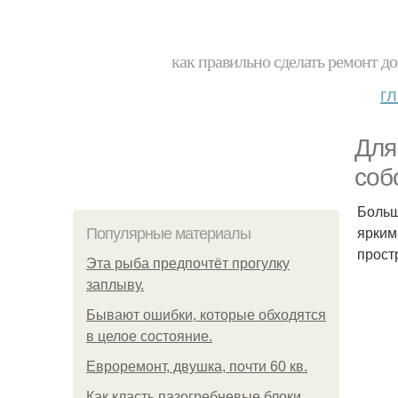
как правильно сделать ремонт до
г
Для
соб
Больш
ярким
Популярные материалы
прост
Эта рыба предпочтёт прогулку
заплыву.
Бывают ошибки, которые обходятся
в целое состояние.
Евроремонт, двушка, почти 60 кв.
Как класть пазогребневые блоки.