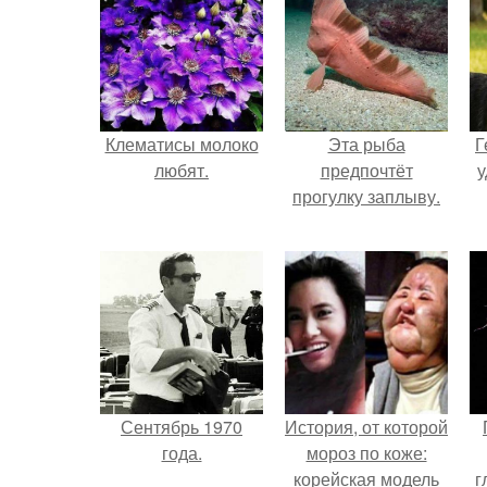
Клематисы молоко
Эта рыба
Г
любят.
предпочтёт
у
прогулку заплыву.
Сентябрь 1970
История, от которой
года.
мороз по коже:
корейская модель
г