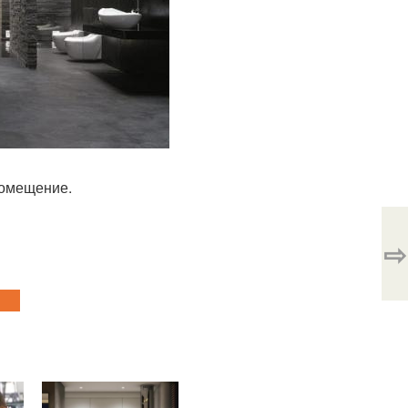
помещение.
⇨