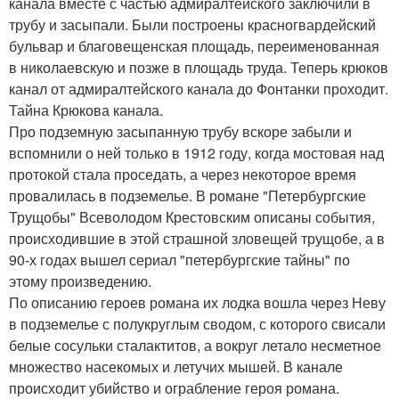
канала вместе с частью адмиралтейского заключили в
трубу и засыпали. Были построены красногвардейский
бульвар и благовещенская площадь, переименованная
в николаевскую и позже в площадь труда. Теперь крюков
канал от адмиралтейского канала до Фонтанки проходит.
Тайна Крюкова канала.
Про подземную засыпанную трубу вскоре забыли и
вспомнили о ней только в 1912 году, когда мостовая над
протокой стала проседать, а через некоторое время
провалилась в подземелье. В романе "Петербургские
Трущобы" Всеволодом Крестовским описаны события,
происходившие в этой страшной зловещей трущобе, а в
90-х годах вышел сериал "петербургские тайны" по
этому произведению.
По описанию героев романа их лодка вошла через Неву
в подземелье с полукруглым сводом, с которого свисали
белые сосульки сталактитов, а вокруг летало несметное
множество насекомых и летучих мышей. В канале
происходит убийство и ограбление героя романа.