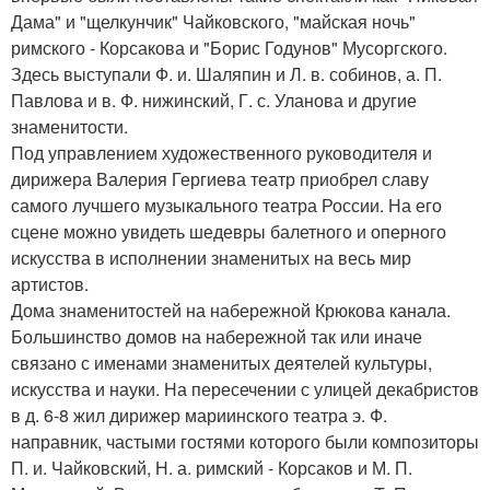
Дама" и "щелкунчик" Чайковского, "майская ночь"
римского - Корсакова и "Борис Годунов" Мусоргского.
Здесь выступали Ф. и. Шаляпин и Л. в. собинов, а. П.
Павлова и в. Ф. нижинский, Г. с. Уланова и другие
знаменитости.
Под управлением художественного руководителя и
дирижера Валерия Гергиева театр приобрел славу
самого лучшего музыкального театра России. На его
сцене можно увидеть шедевры балетного и оперного
искусства в исполнении знаменитых на весь мир
артистов.
Дома знаменитостей на набережной Крюкова канала.
Большинство домов на набережной так или иначе
связано с именами знаменитых деятелей культуры,
искусства и науки. На пересечении с улицей декабристов
в д. 6-8 жил дирижер мариинского театра э. Ф.
направник, частыми гостями которого были композиторы
П. и. Чайковский, Н. а. римский - Корсаков и М. П.