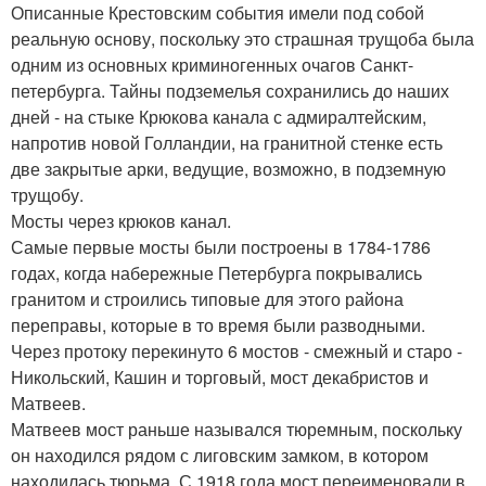
Описанные Крестовским события имели под собой
реальную основу, поскольку это страшная трущоба была
одним из основных криминогенных очагов Санкт-
петербурга. Тайны подземелья сохранились до наших
дней - на стыке Крюкова канала с адмиралтейским,
напротив новой Голландии, на гранитной стенке есть
две закрытые арки, ведущие, возможно, в подземную
трущобу.
Мосты через крюков канал.
Самые первые мосты были построены в 1784-1786
годах, когда набережные Петербурга покрывались
гранитом и строились типовые для этого района
переправы, которые в то время были разводными.
Через протоку перекинуто 6 мостов - смежный и старо -
Никольский, Кашин и торговый, мост декабристов и
Матвеев.
Матвеев мост раньше назывался тюремным, поскольку
он находился рядом с лиговским замком, в котором
находилась тюрьма. С 1918 года мост переименовали в