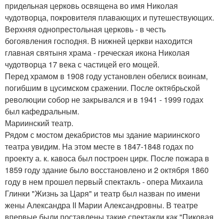
придельная церковь освящена во имя Николая
чудотворца, покровителя плавающих и путешествующих.
Верхняя однопрестольная церковь - в честь
богоявления господня. В нижней церкви находится
главная святыня храма - греческая икона Николая
чудотворца 17 века с частицей его мощей.
Перед храмом в 1908 году установлен обелиск воинам,
погибшим в цусимском сражении. После октябрьской
революции собор не закрывался и в 1941 - 1999 годах
был кафедральным.
Мариинский театр.
Рядом с мостом декабристов мы здание мариинского
театра увидим. На этом месте в 1847-1848 годах по
проекту а. к. кавоса был построен цирк. После пожара в
1859 году здание было восстановлено и 2 октября 1860
году в нем прошел первый спектакль - опера Михаила
Глинки "Жизнь за Царя" и театр был назван по имени
жены Александра II Марии Александровны. В театре
впервые были поставлены такие спектакли как "Пиковая