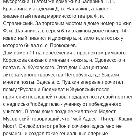
Мусоргский. В этом же доме жили балерина Т. П.
Красавина и академик Д. в. Наливкин, а также
знаменитый певец мариинского театра Ф. и.
Стравинский. За торговым мостом в доме номер 10 жил
Ф. и. Шаляпин, а в сером 6-ти этажном доме номер 14 -
известный пианист и дирижер а. и. зилоти, в гостях у
которого бывал с. с. Прокофьев.
Дом номер 11 на пересечении с проспектом римского -
Корсакова связан с именами князя а. и. Одоевского и
поэта в. а. Жуковского. Этот дом был центром
литературного творчества Петербурга, где бывали
многие поэты. Здесь а. с. Пушкин впервые прочитал
поэму "Руслан и Людмила" и Жуковский после
прочтения последней главы подарил поэту свой портрет
с надписью "победителю - ученику от побежденного
учителя". В этом доме позднее жил также Модест
Мусоргский, говоривший, что "мой Адрес - Питер - Кашин
Мост". Он любил этот район и сочинил здесь многие
романсы и создал такие гениальные оперные