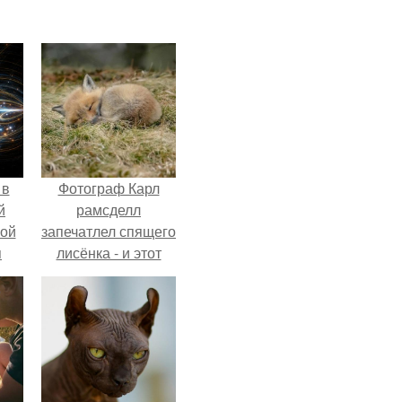
 в
Фотограф Карл
й
рамсделл
кой
запечатлел спящего
я
лисёнка - и этот
кадр способен
растопить даже
самое суровое
сердце.