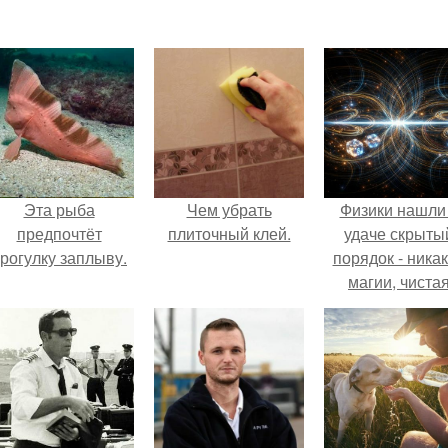
Эта рыба
Чем убрать
Физики нашли
предпочтёт
плиточный клей.
удаче скрыты
рогулку заплыву.
порядок - ника
магии, чиста
квантовая
механика.