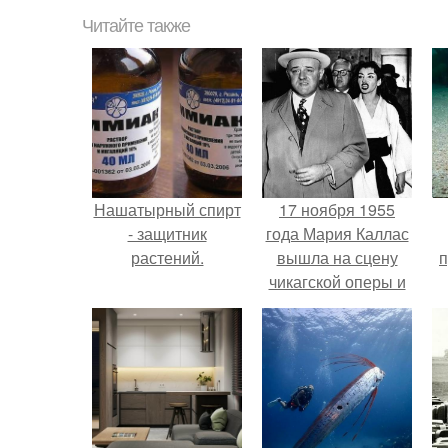
Читайте также
Нашатырный спирт
17 ноября 1955
- защитник
года Мария Каллас
растений.
вышла на сцену
п
чикагской оперы и
сорвала овации.