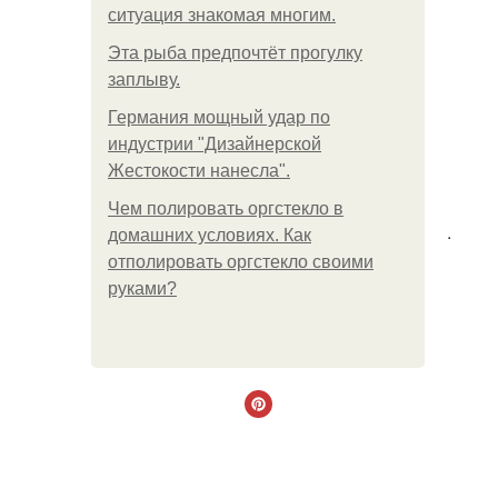
ситуация знакомая многим.
Эта рыба предпочтёт прогулку
заплыву.
Германия мощный удар по
индустрии "Дизайнерской
Жестокости нанесла".
Чем полировать оргстекло в
.
домашних условиях. Как
отполировать оргстекло своими
руками?