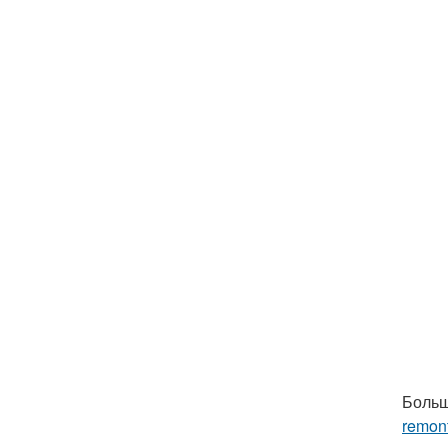
Больш
remon