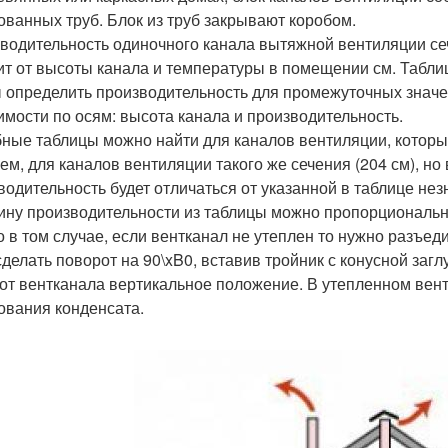
ованных труб. Блок из труб закрывают коробом.
водительность одиночного канала вытяжной вентиляции сече
ит от высоты канала и температуры в помещении см. Табли
 определить производительность для промежуточных значе
имости по осям: высота канала и производительность.
ные таблицы можно найти для каналов вентиляции, которы
ем, для каналов вентиляции такого же сечения (204 см), н
водительность будет отличаться от указанной в таблице нез
ину производительности из таблицы можно пропорциональн
о в том случае, если вентканал не утеплен то нужно разъед
 сделать поворот на 90\xB0, вставив тройник с конусной заг
от вентканала вертикальное положение. В утепленном вент
ования конденсата.