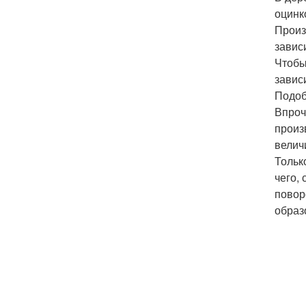
оцинк
Произ
завис
Чтобы
завис
Подоб
Впроч
произ
велич
Тольк
чего,
повор
образ