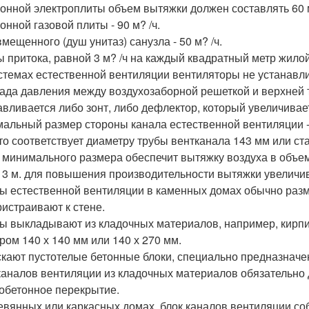
хонной электроплиты объем вытяжки должен составлять 60 м
онной газовой плиты - 90 м? /ч.
мещенного (душ унитаз) санузла - 50 м? /ч.
 притока, равной 3 м? /ч на каждый квадратный метр жило
стемах естественной вентиляции вентиляторы не устанавли
ада давления между воздухозаборной решеткой и верхней т
авливается либо зонт, либо дефлектор, который увеличивает
альный размер стороны канала естественной вентиляции - 
Что соответствует диаметру трубы вентканала 143 мм или ст
 минимального размера обеспечит вытяжку воздуха в объем
 3 м. для повышения производительности вытяжки увеличив
ы естественной вентиляции в каменных домах обычно раз
ристраивают к стене.
ы выкладывают из кладочных материалов, например, кирпич
ром 140 х 140 мм или 140 х 270 мм.
кают пустотелые бетонные блоки, специально предназначе
каналов вентиляции из кладочных материалов обязательно 
обетонное перекрытие.
евянных или каркасных домах, блок каналов вентиляции со