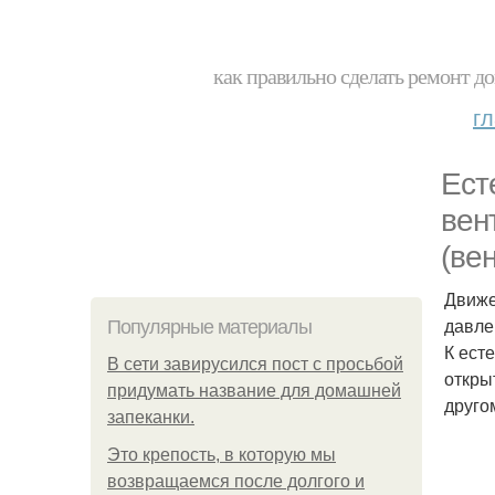
как правильно сделать ремонт до
г
Ест
вен
(ве
Движе
давле
Популярные материалы
К ест
В сети завирусился пост с просьбой
откры
придумать название для домашней
друго
запеканки.
Это крепость, в которую мы
возвращаемся после долгого и