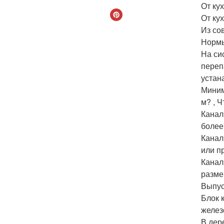
От ку
От кух
Из сов
Нормы
На си
переп
устан
Миним
м? , 
Канал
более
Канал
или п
Канал
разме
Выпус
Блок 
желез
В дер