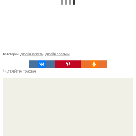
Категории:
дизайн мебели
,
дизайн спальни
Читайте также
Как избавится от плесени навсегда?