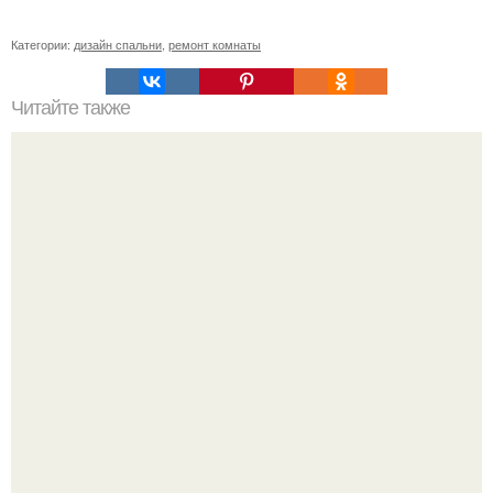
Категории:
дизайн спальни
,
ремонт комнаты
Читайте также
Ремонт квартиры для начинающих. Какой ремонт
предстоит: косметический или капитальный