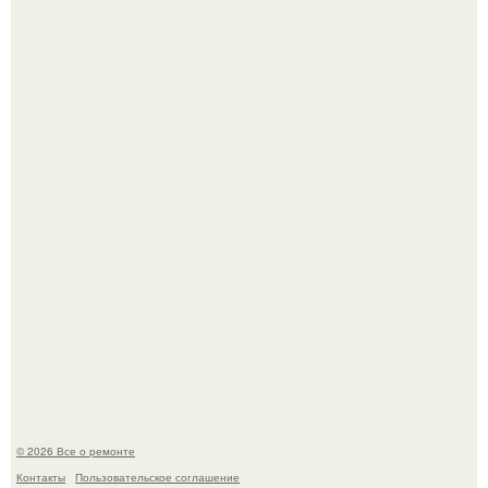
Вы когда-нибудь замечали, как после тяжелого дня
настроение поднимается от одного взгляда на своего
питомца?
Мир моды, кажется, перевернулся.
© 2026 Все о ремонте
Контакты
Пользовательское соглашение