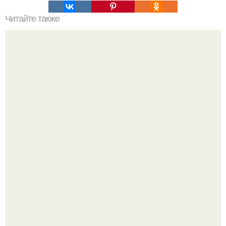
Читайте также
Мотоблок салют 100 с мотором Lifan: характеристики и
преимущества
17 ноября 1955 года Мария Каллас вышла на сцену