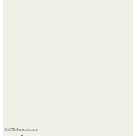
Он всего лишь развозил пиццу той ночью.
Башня дьявола. Девилс - тауэр (Devils Tower) или башня
дьявола - монолит вулканического происхождения
высотой 1558 м над уровнем моря.
© 2026 Все о ремонте