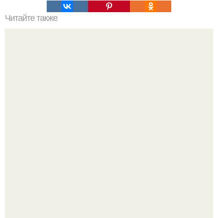
Читайте также
Мотоблок салют 100 с мотором Lifan: характеристики и
преимущества
Зумеры окончательно доставку в отдельный вид