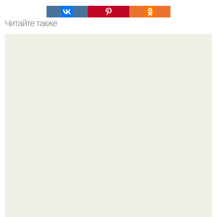
Читайте также
Дорогие окна, дешевые окна - в чем разница?
17 ноября 1955 года Мария Каллас вышла на сцену