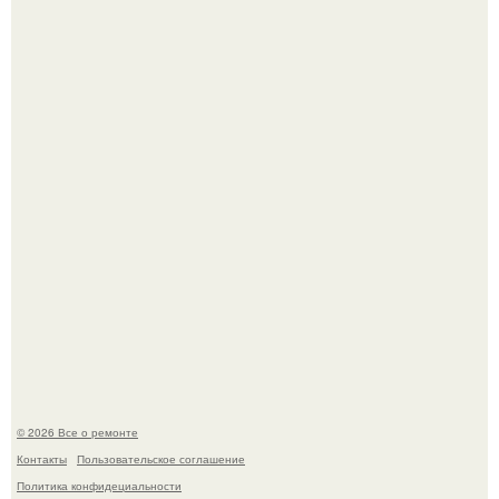
Бывают ошибки, которые обходятся в целое состояние.
Когда техника становилась личной: эпоха гравировки
Apple.
© 2026 Все о ремонте
Контакты
Пользовательское соглашение
Политика конфидециальности