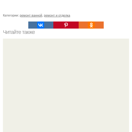
Категории:
ремонт ванной
,
ремонт и отделка
Читайте также
Ремонт квартиры для начинающих. Какой ремонт
предстоит: косметический или капитальный