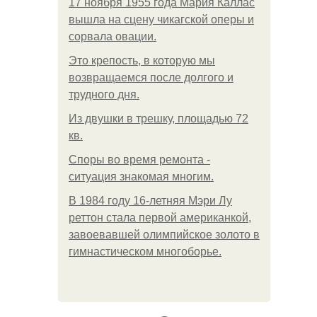
17 ноября 1955 года Мария Каллас
вышла на сцену чикагской оперы и
сорвала овации.
Это крепость, в которую мы
возвращаемся после долгого и
трудного дня.
Из двушки в трешку, площадью 72
кв.
Споры во время ремонта -
ситуация знакомая многим.
В 1984 году 16-летняя Мэри Лу
реттон стала первой американкой,
завоевавшей олимпийское золото в
гимнастическом многоборье.