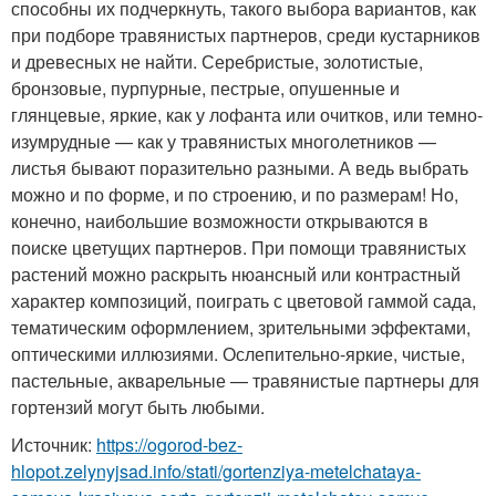
способны их подчеркнуть, такого выбора вариантов, как
при подборе травянистых партнеров, среди кустарников
и древесных не найти. Серебристые, золотистые,
бронзовые, пурпурные, пестрые, опушенные и
глянцевые, яркие, как у лофанта или очитков, или темно-
изумрудные — как у травянистых многолетников —
листья бывают поразительно разными. А ведь выбрать
можно и по форме, и по строению, и по размерам! Но,
конечно, наибольшие возможности открываются в
поиске цветущих партнеров. При помощи травянистых
растений можно раскрыть нюансный или контрастный
характер композиций, поиграть с цветовой гаммой сада,
тематическим оформлением, зрительными эффектами,
оптическими иллюзиями. Ослепительно-яркие, чистые,
пастельные, акварельные — травянистые партнеры для
гортензий могут быть любыми.
Источник:
https://ogorod-bez-
hlopot.zelynyjsad.info/stati/gortenziya-metelchataya-