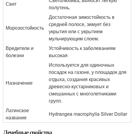
Светолюбива, выносит легкую
Свет
полутень.
Достаточная зимостойкость в
средней полосе, зимует без
Морозостойкость
укрытия или с укрытием
мульчирующим слоем.
Вредители и
Устойчивость к заболеваниям
болезни
высокая
Используется для одиночных
посадок на газоне, у площадок для
отдыха, создания красивых
Назначение
древесно-кустарниковых и
смешанных с многолетниками
групп.
Латинское
Hydrangea macrophylla Silver Dollar
название
Лечебные свойства