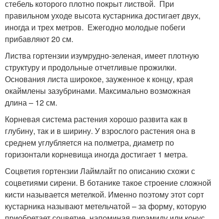
стебель которого плотно покрыт листвой. При
правильном уходе высота кустарника достигает двух,
иногда и трех метров. Ежегодно молодые побеги
прибавляют 20 см.
Листва гортензии изумрудно-зеленая, имеет плотную
структуру и продольные отчетливые прожилки.
Основания листа широкое, зауженное к концу, края
окаймлены зазубринами. Максимально возможная
длина – 12 см.
Корневая система растения хорошо развита как в
глубину, так и в ширину. У взрослого растения она в
среднем углубляется на полметра, диаметр по
горизонтали корневища иногда достигает 1 метра.
Соцветия гортензии Лаймлайт по описанию схожи с
соцветиями сирени. В ботанике такое строение сложной
кисти называется метелкой. Именно поэтому этот сорт
кустарника называют метельчатой – за форму, которую
приобретает соцветие, напоминая пирамиду или конус.