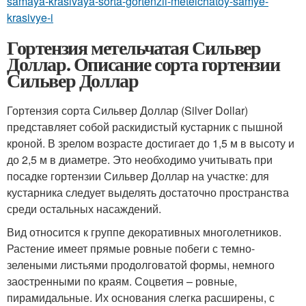
samaya-krasivaya-sorta-gortenzii-metelchatoy-samye-
krasivye-i
Гортензия метельчатая Сильвер
Доллар. Описание сорта гортензии
Сильвер Доллар
Гортензия сорта Сильвер Доллар (Silver Dollar)
представляет собой раскидистый кустарник с пышной
кроной. В зрелом возрасте достигает до 1,5 м в высоту и
до 2,5 м в диаметре. Это необходимо учитывать при
посадке гортензии Сильвер Доллар на участке: для
кустарника следует выделять достаточно пространства
среди остальных насаждений.
Вид относится к группе декоративных многолетников.
Растение имеет прямые ровные побеги с темно-
зелеными листьями продолговатой формы, немного
заостренными по краям. Соцветия – ровные,
пирамидальные. Их основания слегка расширены, с