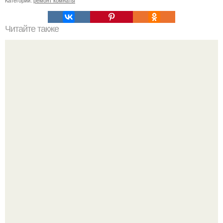
Категории:
ремонт комнаты
Читайте также
Родители отличный ремонт в комнате свой дочери
сделали!