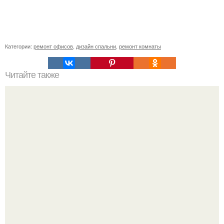
Категории:
ремонт офисов
,
дизайн спальни
,
ремонт комнаты
Читайте также
Нетрадиционное использование металлических труб.