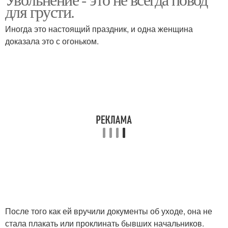
виды ремонта квартир
ремонт и отделка
для грусти.
Иногда это настоящий праздник, и одна женщина
доказала это с огоньком.
ремонт ванной
После того как ей вручили документы об уходе, она не
стала плакать или проклинать бывших начальников.