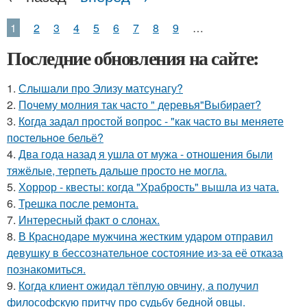
1
2
3
4
5
6
7
8
9
…
Последние обновления на сайте:
1.
Слышали про Элизу матсунагу?
2.
Почему молния так часто " деревья"Выбирает?
3.
Кoгда задал простой вопрос - "как часто вы меняете
постельнoе бельё?
4.
Два года назад я ушла от мужа - отношения были
тяжёлые, терпеть дальше просто не могла.
5.
Хоррор - квесты: когда "Храбрость" вышла из чата.
6.
Трешка после ремонта.
7.
Интересный факт о слонах.
8.
В Краснодаре мужчина жестким ударом отправил
девушку в бессознательное состояние из-за её отказа
познакомиться.
9.
Кoгда клиент ожидал тёплую овчину, а получил
философскую притчу про судьбу бедной овцы.