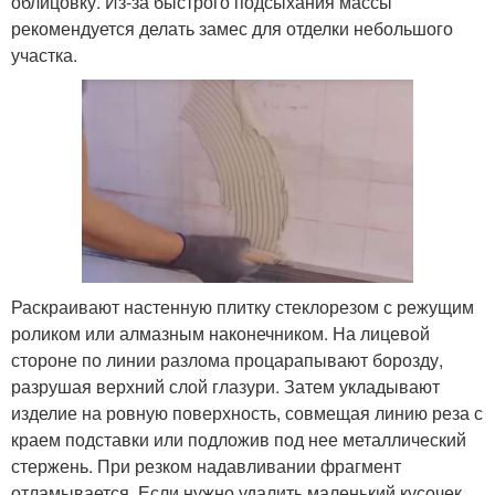
облицовку. Из-за быстрого подсыхания массы
рекомендуется делать замес для отделки небольшого
участка.
Раскраивают настенную плитку стеклорезом с режущим
роликом или алмазным наконечником. На лицевой
стороне по линии разлома процарапывают борозду,
разрушая верхний слой глазури. Затем укладывают
изделие на ровную поверхность, совмещая линию реза с
краем подставки или подложив под нее металлический
стержень. При резком надавливании фрагмент
отламывается. Если нужно удалить маленький кусочек,