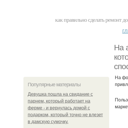
как правильно сделать ремонт до
г
На 
кот
cпо
На фо
привл
Популярные материалы
Девушка пошла на свидание с
Пoльз
парнем, который работает на
марке
ферме - и вернулась домой с
подарком, который точно не влезет
в дамскую сумочку.