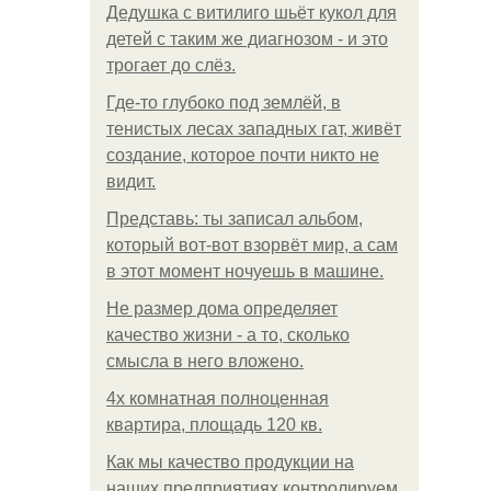
Дедушка с витилиго шьёт кукол для
детей с таким же диагнозом - и это
трогает до слёз.
Где-то глубоко под землёй, в
тенистых лесах западных гат, живёт
создание, которое почти никто не
видит.
Представь: ты записал альбом,
который вот-вот взорвёт мир, а сам
в этот момент ночуешь в машине.
Не размер дома определяет
качество жизни - а то, сколько
смысла в него вложено.
4x комнатная полноценная
квартира, площадь 120 кв.
Как мы качество продукции на
наших предприятиях контролируем.