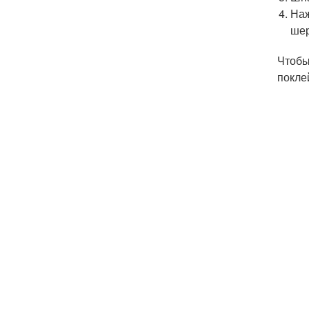
Наж
шер
Чтобы
покле