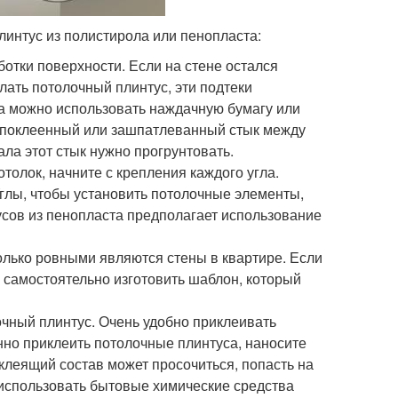
линтус из полистирола или пенопласта:
отки поверхности. Если на стене остался
елать потолочный плинтус, эти подтеки
а можно использовать наждачную бумагу или
е поклеенный или зашпатлеванный стык между
ала этот стык нужно прогрунтовать.
отолок, начните с крепления каждого угла.
Углы, чтобы установить потолочные элементы,
усов из пенопласта предполагает использование
колько ровными являются стены в квартире. Если
я самостоятельно изготовить шаблон, который
лочный плинтус. Очень удобно приклеивать
но приклеить потолочные плинтуса, наносите
клеящий состав может просочиться, попасть на
 использовать бытовые химические средства