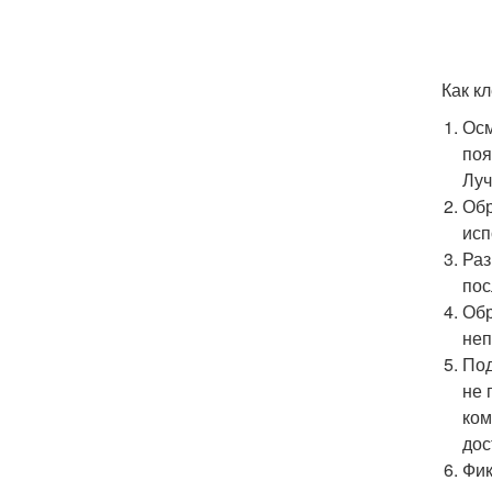
Как к
Осм
поя
Луч
Обр
исп
Раз
пос
Обр
неп
Под
не 
ком
дос
Фик