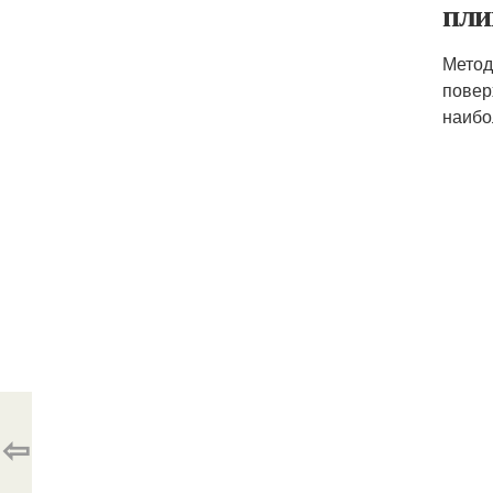
пли
Метод
повер
наибо
⇦