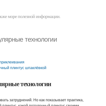
 также море полезной информации.
улярные технологии
 приклеивания
лочный плинтус шпаклёвкой
лярные технологии
звать затруднений. Но как показывает практика,
ый плинтус, какой потолочный плинтус своими