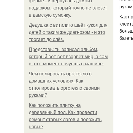
ферме - и вернулась домой с
рукам
подарком, который точно не влезет
в дамскую сумочку.
Как п
клеит
Дедушка с витилиго шьёт кукол для
больш
детей с таким же диагнозом - и это
багет
трогает до слёз.
Представь: ты записал альбом,
который вот-вот взорвёт мир, а сам
в этот момент ночуешь в машине.
Чем полировать оргстекло в
домашних условиях. Как
отполировать оргстекло своими
руками?
Как положить плитку на
деревянный пол. Как провести
ремонт старых лагов и положить
новые