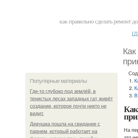
как правильно сделать ремонт до
г
Как
при
Сод
К
Популярные материалы
К
Где-то глубоко под землёй, в
В
тенистых лесах западных гат, живёт
Как
создание, которое почти никто не
при
видит.
Девушка пошла на свидание с
На пе
парнем, который работает на
это н