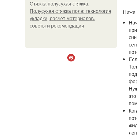
Стяжка полусухая стяжка.
Полусухая стяжка пола: технология
Ниже 
укладки, расчёт материалов,
Нач
советы и рекомендации
при
сни
сет
пот
Есл
Тол
под
фор
Нуж
это
пом
Ког
пот
жид
леп