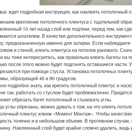
вас ждет подробная инструкция, как наклеить потолочный п
инаем крепление потолочного плинтуса с тщательной обраб
клеенный 10 лет назад слой или подтеки, перед тем, как сд
маются шпателем. В качестве дополнительного инструмент
ку, предназначенную именно для затирки. Если наблюдает
олком и стеной, клеить плинтуса на потолок рановато. Снач
и вы тоже интересуетесь, как правильно клеить багеты на п
ько после этого можно будет подгонять оставшиеся части. 
резаются при помощи стусла. Установка потолочных плинт
мы, образующей 45 и 90 градусов.
но подробно знать, как крепить потолочный плинтус и нас
 не так, работать со стуслом будет проблематично. Придетс
ожет обрезать багет потолочный и стыковать углы.
да углы обрезаны, можно думать о том, на что клеить пото
олочный плинтус клеем «Момент Монтаж». Чтобы качествен
кость точечно и в небольшом объеме. В противном случае, 
нину. Наклеенный слой будет крайне сложно удалить, ведь