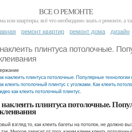
ВСЕ О РЕМОНТЕ
ма или квартиры. всё что необходимо знать о ремонте, а
лавная
ремонт квартир
ремонт дома
дизайн
 наклеить плинтуса потолочные. Поп
клеивания
ержание
ак наклеить плинтуса потолочные. Популярные технологии
ак клеить потолочный плинтус с уголками. Как клеить пото
идео как клеить потолочный плинтус.
 наклеить плинтуса потолочные. Попу
клеивания
рвый взгляд то, как клеить багеты на потолок, не должно вы
е так. Многое зависит от того, каким клеем клеить потолочн