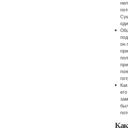
нел
пот
Сущ
оди
Общ
под
он 
при
пол
при
поя
пот
Как
его
зам
был
пот
Как