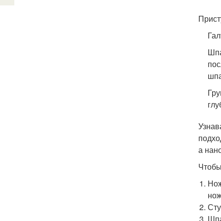
Прист
Гал
Шпа
пос
шпа
Гру
глу
Узнав
подхо
а нан
Чтобы
Нож
нож
Сту
Шпа