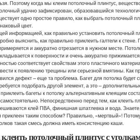
ьзя. Поэтому когда мы клеим потолочный плинтус, вещество
олочный удачно зафиксирован, образовавшийся технологич
ествует одно простое правило, как выбрать потолочный пл
наковый цвет.
ей информацией, как правильно установить потолочный пл
робно выяснить, как правильно приклеить галтели к стене. 
примеряется и аккуратно отрезается в нужном месте. Пото
кладывается к поверхности и очень аккуратно прижимается
ностью соответствует свойствам этого пластичного матери
вести к появлению трещины или серьезной вмятины. Как пр
вился дефект – еще та проблема. Багет для потолка будет 
ребуется подобрать другой элемент, а это – дополнительны
 приклеить багеты к потолку альтернативным клеящим сост
 самостоятельно. Непосредственно перед тем, как клеить пл
ешиваются клей ПВА, финишная шпатлевка и вода. Знаете,
 приклеен таким способом? Правильно, «мертвый»! Потому
олков такая смесь должна иметь консистенцию каши.
 клеить потолочный плинтус с уголка