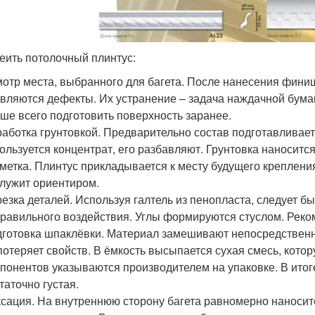
леить потолочный плинтус:
отр места, выбранного для багета. После нанесения фини
вляются дефекты. Их устранение – задача наждачной бумаг
ше всего подготовить поверхность заранее.
аботка грунтовкой. Предварительно состав подготавливает
ользуется концентрат, его разбавляют. Грунтовка наносит
метка. Плинтус прикладывается к месту будущего креплени
лужит ориентиром.
езка деталей. Используя галтель из пенопласта, следует б
равильного воздействия. Углы формируются стуслом. Реко
готовка шпаклёвки. Материал замешивают непосредственн
потеряет свойств. В ёмкость высыпается сухая смесь, кото
понентов указываются производителем на упаковке. В итог
таточно густая.
сация. На внутреннюю сторону багета равномерно наноси