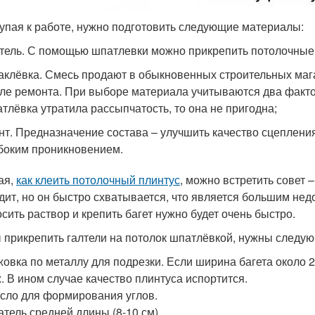
упая к работе, нужно подготовить следующие материалы:
тель. С помощью шпатлевки можно прикрепить потолочные 
клёвка. Смесь продают в обыкновенных строительных мага
ле ремонта. При выборе материала учитываются два фактор
тлёвка утратила рассыпчатость, то она не пригодна;
нт. Предназначение состава – улучшить качество сцепления
боким проникновением.
ая,
как клеить потолочный плинтус
, можно встретить совет 
дит, но он быстро схватывается, что является большим нед
осить раствор и крепить багет нужно будет очень быстро.
 прикрепить галтели на потолок шпатлёвкой, нужны следу
овка по металлу для подрезки. Если ширина багета около 
. В ином случае качество плинтуса испортится.
сло для формирования углов.
тель средней длины (8-10 см).