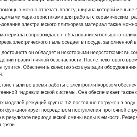
 помощью можно отрезать полосу, ширина которой меньше 0
одимыми характеристиками для работы с керамическим гра
ьзования электрического плиткореза материал также можно 
 материала сопровождается образованием большого количе
ореза электрического пыль оседает в посуде, заполненной 
 достоинств он обладает и некоторыми недостатками: высок
дении правил личной безопасности. После некоторого врем
е тупится. Обеспечить качество эксплуатации оборудовани
й.
ствие пыли во время работы с электроплиткорезом обеспечи
твенной гидравлической системы. Она обеспечивает также
их моделей режущий круг на 1\2 постоянно погружен в вод
ая функционирует посредством поступления проточной стр
 в результате периодической смены воды в емкости. Резерв
 грязи.