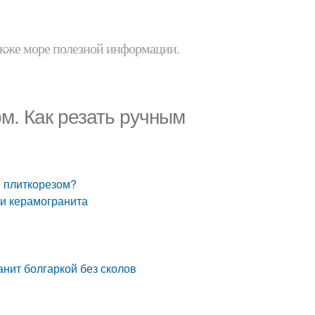
 также море полезной информации.
ом. Как резать ручным
м плиткорезом?
ки керамогранита
анит болгаркой без сколов