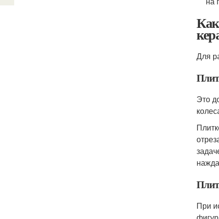
на 
Как
кер
Для р
Плит
Это д
колес
Плитк
отрез
задач
нажда
Плит
При и
фигур