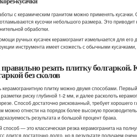
корез-кусачки
аботы с керамическим гранитом можно применять кусачки. С
 отламываются кусочки небольшого размера. Это приводит к 
нительной обработки.
омощи ручных кусачек керамогранит измельчается для его 
рукции инструмента имеет схожесть с обычными кусачками,
.
 правильно резать плитку болгаркой. 
гаркой без сколов
ь керамогранитную плитку можно двумя способами. Первый 
 разметки риску глубиной 1-2 мм, и далее расколоть керамог
орезе. Способ достаточно рискованный, требует хорошего г
м можно отнести на порядок более высокую производительн
дсказуемость результата и большой процент брака.
й способ — это классическая резка керамогранита на полну
сс длится достаточно долго, но в результате получаем очен