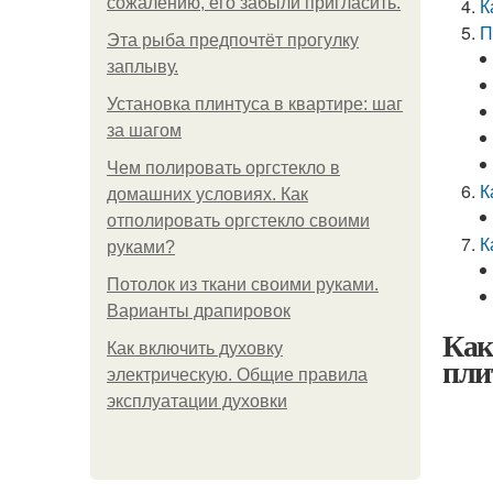
сожалению, его забыли пригласить.
К
П
Эта рыба предпочтёт прогулку
заплыву.
Установка плинтуса в квартире: шаг
за шагом
Чем полировать оргстекло в
К
домашних условиях. Как
отполировать оргстекло своими
К
руками?
Потолок из ткани своими руками.
Варианты драпировок
Как
Как включить духовку
пли
электрическую. Общие правила
эксплуатации духовки