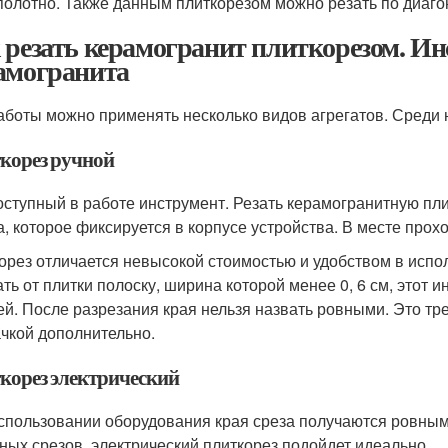
полотно. Также данным плиткорезом можно резать по диаго
 резать керамогранит плиткорезом. Ин
амогранита
аботы можно применять несколько видов агрегатов. Среди н
корез ручной
оступный в работе инструмент. Резать керамогранитную п
а, которое фиксируется в корпусе устройства. В месте про
орез отличается невысокой стоимостью и удобством в испо
ать от плитки полоску, ширина которой менее 0, 6 см, этот 
ей. После разрезания края нельзя назвать ровными. Это т
чкой дополнительно.
корез электрический
спользовании оборудования края среза получаются ровным
ных срезов, электрический плиткорез подойдет идеально.