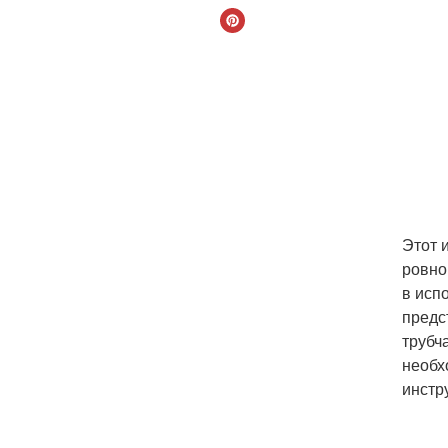
Этот 
ровно
в исп
предс
трубч
необх
инстр