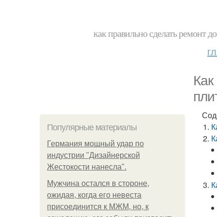
как правильно сделать ремонт до
г
Как
пли
Сод
К
Популярные материалы
К
Германия мощный удар по
индустрии "Дизайнерской
Жестокости нанесла".
Мужчина остался в стороне,
К
ожидая, когда его невеста
присоединится к МЖМ, но, к