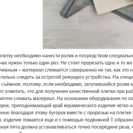
плитку необходимо нанести ролик и посредством специально
чае нужен только один рез. Не стоит прорезать одно и то же
чевным – материал сломается совершенно не так, как это н
тельно следить за остротой режущего устройства. На сп
 съёмное, поэтому, если необходимо, затупившийся ролик 
ит отметить, что для получения качественной плитки при ра
мотно сломать материал. На основании оборудования по 
орок, приподнимающий край керамического изделия чётко 
нно благодаря этому бугорок вместе с прорезью на плитк
о, изделие ломается еще и с помощью подвижной Т-образно
ная пята должна устанавливаться точно посередине реза, 