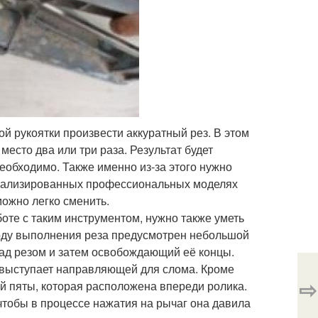
й рукоятки произвести аккуратный рез. В этом
 место два или три раза. Результат будет
еобходимо. Также именно из-за этого нужно
ециализированных профессиональных моделях
можно легко сменить.
боте с таким инструментом, нужно также уметь
ходу выполнения реза предусмотрен небольшой
над резом и затем освобождающий её концы.
е выступает направляющей для слома. Кроме
⇨
й пяты, которая расположена впереди ролика.
чтобы в процессе нажатия на рычаг она давила