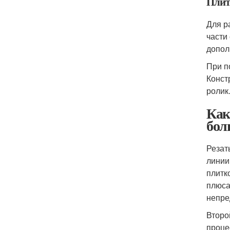
Плит
Для р
части
допол
При п
Конст
ролик
Как
бол
Резат
линии
плитк
плюса
непре
Второ
проце