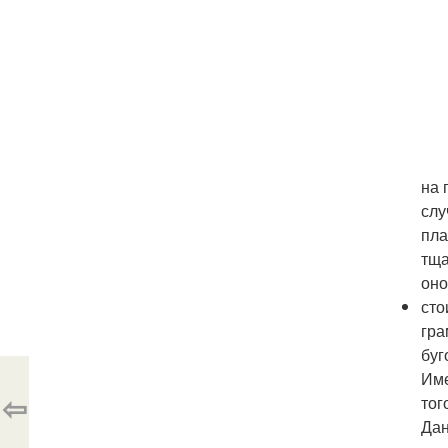
на 
слу
пла
тща
оно
сто
гра
буг
Име
⇦
тог
Дан