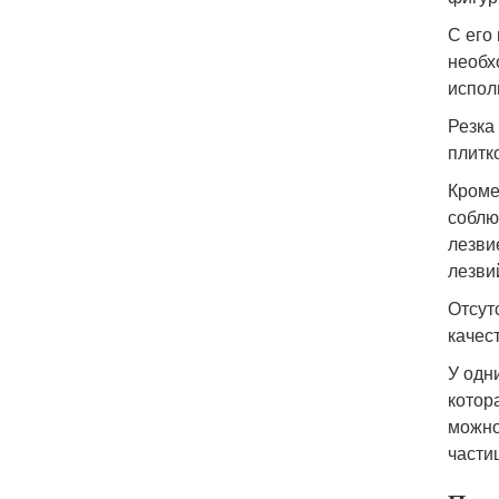
С его
необх
испол
Резка
плитк
Кроме
соблю
лезви
лезви
Отсут
качес
У одн
котор
можно
частиц