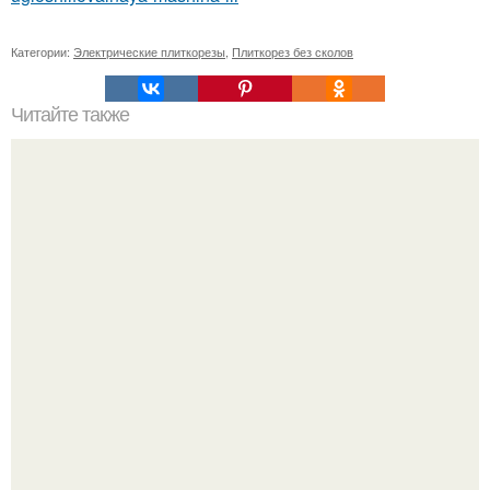
Категории:
Электрические плиткорезы
,
Плиткорез без сколов
Читайте также
Пеноплекс, какой толщины выбрать для утепления пола.
Советы по выбору