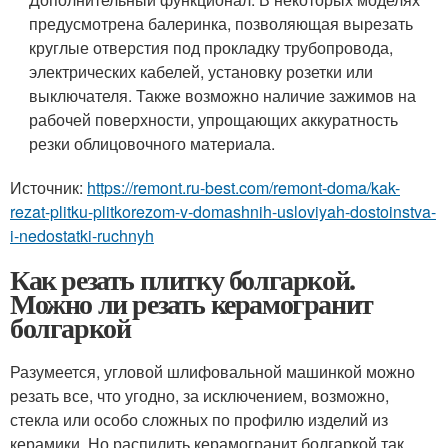
предусмотрена балеринка, позволяющая вырезать
круглые отверстия под прокладку трубопровода,
электрических кабелей, установку розетки или
выключателя. Также возможно наличие зажимов на
рабочей поверхности, упрощающих аккуратность
резки облицовочного материала.
Источник:
https://remont.ru-best.com/remont-doma/kak-
rezat-plitku-plitkorezom-v-domashnih-usloviyah-dostoinstva-
i-nedostatki-ruchnyh
Как резать плитку болгаркой.
Можно ли резать керамогранит
болгаркой
Разумеется, угловой шлифовальной машинкой можно
резать все, что угодно, за исключением, возможно,
стекла или особо сложных по профилю изделий из
керамики. Но распилить керамогранит болгаркой так,