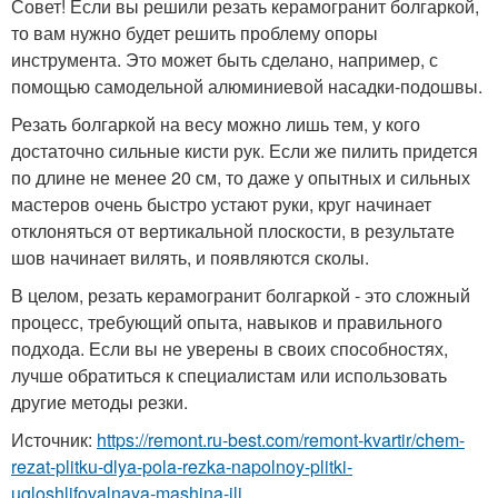
Совет! Если вы решили резать керамогранит болгаркой,
то вам нужно будет решить проблему опоры
инструмента. Это может быть сделано, например, с
помощью самодельной алюминиевой насадки-подошвы.
Резать болгаркой на весу можно лишь тем, у кого
достаточно сильные кисти рук. Если же пилить придется
по длине не менее 20 см, то даже у опытных и сильных
мастеров очень быстро устают руки, круг начинает
отклоняться от вертикальной плоскости, в результате
шов начинает вилять, и появляются сколы.
В целом, резать керамогранит болгаркой - это сложный
процесс, требующий опыта, навыков и правильного
подхода. Если вы не уверены в своих способностях,
лучше обратиться к специалистам или использовать
другие методы резки.
Источник:
https://remont.ru-best.com/remont-kvartir/chem-
rezat-plitku-dlya-pola-rezka-napolnoy-plitki-
ugloshlifovalnaya-mashina-ili