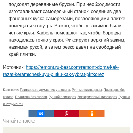
подходят деревянные бруски. При необходимости
изготавливают самодельный станок, соединив два
фанерных куска саморезами, позволяющими плитке
помещаться внутрь. Важно, чтобы у зажимов были
четкие края. Кафель помещают так, чтобы борозда
находилась точно у края. Фиксируют верхний зажим,
нажимая рукой, а затем резко давят на свободный
край плитки.
Источник:
https://remont.ru-best.com/remont-doma/kak-
rezat-keramicheskuyu-plitku-kak-vybrat-plitkorez
Категории:
Плиткорез в домашних условиях
,
Ручные плиткорезы
,
Плиткорез без
сколов
,
Пластина без сколов
,
Ручной плиткорез
,
Электрический плоскорез
,
Ручные
инструменты
Читайте также