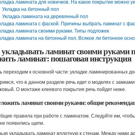
кладка ламината для новичков. На какое покрытие можно у
Укладка на бетонный пол
Укладка ламината на деревянный пол
кладка ламината с фаской. Причины выбрать ламинат с фа
кладка ламината своими руками. Типы подложек
кладка ламината на бетонный пол. Всякое ли бетонное осн
 укладывать ламинат своими руками п
жить ламинат: пошаговая инструкция
ь переходим к основной части: укладке ламинированных до
римся, что в данном разделе речь идет о моделях с замками
ковый. О монтаже клеевого покрытия речь пойдет ниже.
уложить ламинат своими руками: общие рекоменда
общие правила при работе с ламинатом. Следуйте им, чтобы
и не появились щели.
ьзя укладывать ламинат вплотную к стенам. Между ними до