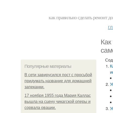
как правильно сделать ремонт до
г
Как
сам
Сод
К
Популярные материалы
и
В сети завирусился пост с просьбой
придумать название для домашней
У
запеканки.
17 ноября 1955 года Мария Каллас
вышла на сцену чикагской оперы и
сорвала овации.
У