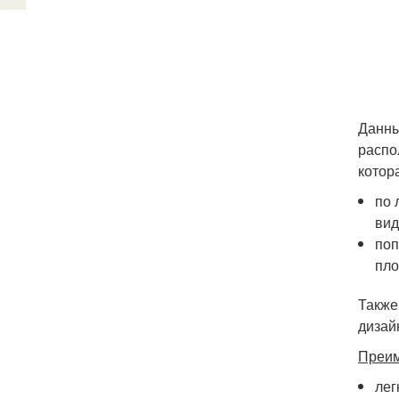
Данны
распо
котор
по 
вид
поп
пло
Также
дизай
Преим
лег