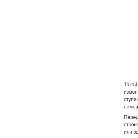
Такой
измен
ступе
помещ
Перед
строи
или о