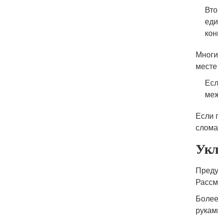
Вто
еди
кон
Многи
месте
Есл
меж
Если 
слома
Укл
Преду
Рассм
Более
рукам