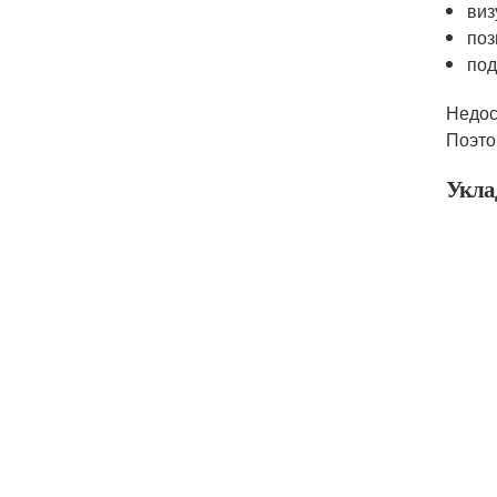
виз
поз
под
Недос
Поэто
Укла