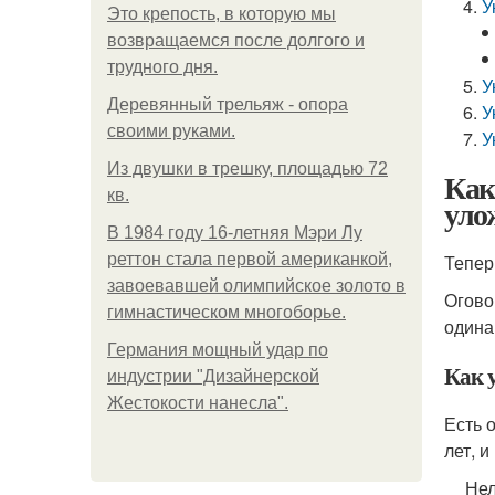
У
Это крепость, в которую мы
возвращаемся после долгого и
трудного дня.
У
Деревянный трельяж - опора
У
своими руками.
У
Из двушки в трешку, площадью 72
Как
кв.
уло
В 1984 году 16-летняя Мэри Лу
реттон стала первой американкой,
Тепер
завоевавшей олимпийское золото в
Огово
гимнастическом многоборье.
одина
Германия мощный удар по
Как 
индустрии "Дизайнерской
Жестокости нанесла".
Есть 
лет, 
Нел