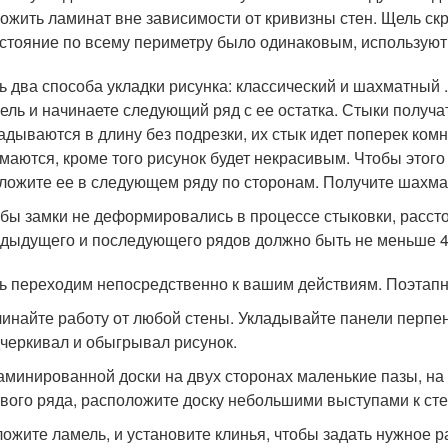
ожить ламинат вне зависимости от кривизны стен. Щель ск
стояние по всему периметру было одинаковым, используют
ь два способа укладки рисунка: классический и шахматный
ель и начинаете следующий ряд с ее остатка. Стыки получа
адываются в длину без подрезки, их стык идет поперек комн
маются, кроме того рисунок будет некрасивым. Чтобы этого
ложите ее в следующем ряду по сторонам. Получите шахма
бы замки не деформировались в процессе стыковки, расс
дыдущего и последующего рядов должно быть не меньше 4
ь переходим непосредственно к вашим действиям. Поэтапн
инайте работу от любой стены. Укладывайте панели перпен
черкивал и обыгрывал рисунок.
аминированной доски на двух сторонах маленькие пазы, н
вого ряда, расположите доску небольшими выступами к сте
ожите ламель, и установите клинья, чтобы задать нужное р