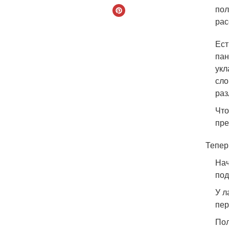
пол
рас
Ест
пан
укл
сло
раз
Что
пре
Тепер
Нач
под
У л
пер
Пол