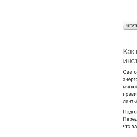
читат
Как
инс
Свето
энерг
мягко
прави
ленты
Подго
Перед
что в