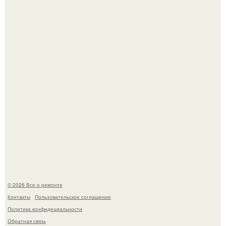
Дизайн кухни студии площадью 21.
Башня дьявола. Девилс - тауэр (Devils Tower) или башня
дьявола - монолит вулканического происхождения
высотой 1558 м над уровнем моря.
© 2026 Все о ремонте
Контакты
Пользовательское соглашение
Политика конфидециальности
Обратная связь