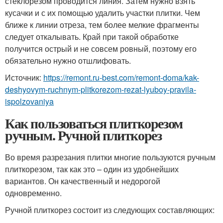
стеклорезом проводится линия. Затем нужно взять
кусачки и с их помощью удалить участки плитки. Чем
ближе к линии отреза, тем более мелкие фрагменты
следует откалывать. Край при такой обработке
получится острый и не совсем ровный, поэтому его
обязательно нужно отшлифовать.
Источник:
https://remont.ru-best.com/remont-doma/kak-
deshyovym-ruchnym-plitkorezom-rezat-lyuboy-pravila-
ispolzovaniya
Как пользоваться плиткорезом
ручным. Ручной плиткорез
Во время разрезания плитки многие пользуются ручным
плиткорезом, так как это – один из удобнейших
вариантов. Он качественный и недорогой
одновременно.
Ручной плиткорез состоит из следующих составляющих: