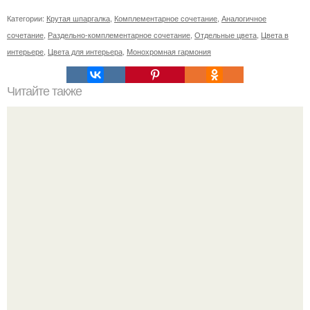
Категории:
Крутая шпаргалка
,
Комплементарное сочетание
,
Аналогичное
сочетание
,
Раздельно-комплементарное сочетание
,
Отдельные цвета
,
Цвета в
интерьере
,
Цвета для интерьера
,
Монохромная гармония
Читайте также
Шинная пилорама своими руками.