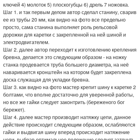
ключей 4) молоток 5) плоскогубцы 6) дрель 7 ножовка.
Шаг 1. и так первым делом автор сделал станину, сварив
ее из трубы 20 мм, как видно на фото все предельно
просто, сама станина выполняет роль рельсовой
дорожки для каретки с закрепленной на ней шиной и
электродвигателем.
Шаг 2. далее автор переходит к изготовлению крепления
бревна, делается это следующим образом - на ножку
станка продевается труба большего диаметра, на неё
наваривается кронштейн на котором будет закреплена
доска служащая для укладки бревна.
Шаг 3. как видно на фото мастер крепит шину к каретке 2
болтами, что вполне достаточно для уверенной работы,
но все же гайки следует законтрить (береженого бог
бережет).
Шаг 4. далее мастер производит натяжку цепи, данное
действие происходит следующим образом, ослабляются
гайки и выдвигая шину вперед происходит натяжение
цепи, выбрав оптимальное положение следует затянуть