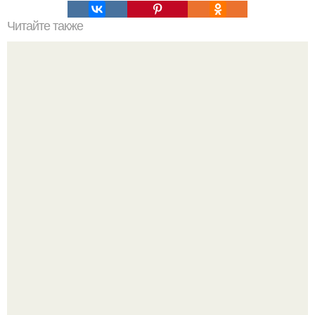
Читайте также
Примыкание двух крыш.
Споры во время ремонта - ситуация знакомая многим.