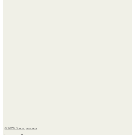
Мир моды, кажется, перевернулся.
В мексиканской тюрьме сьюдад-хуареса во время рейда
обнаружили необычного узника - лысого сфинкса с
татуировками.
© 2026 Все о ремонте