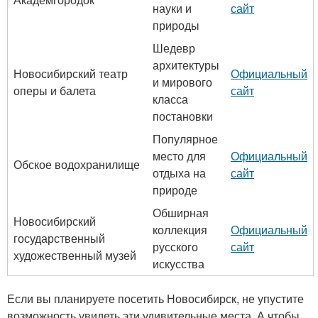
науки и
сайт
природы
Шедевр
архитектуры
Новосибирский театр
Официальный
и мирового
оперы и балета
сайт
класса
постановки
Популярное
место для
Официальный
Обское водохранилище
отдыха на
сайт
природе
Обширная
Новосибирский
коллекция
Официальный
государственный
русского
сайт
художественный музей
искусства
Если вы планируете посетить Новосибирск, не упустите
возможность увидеть эти удивительные места. А чтобы