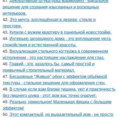
41.
Декоративная штукатурка марморино - идеальное
решение для создания изысканных и роскошных
интерьеров.
42.
Это мечта, воплощённая в дереве, стекле и
просторе.
43.
Купили с мужем квартиру в панельной новостройке.
44.
Интерьер загородного дома - это воплощение уюта,
спокойствия и естественной красоты.
45.
Визуализация стильного коттеджа в современном
исполнении - это настоящее наслаждение для глаз.
46.
Гравий - это, казалось бы, самый простой и
привычный строительный материал.
47.
Бесшовные "Живые" обои с эффектом объёмной
текстуры - стильное решение для оформления стен.
48.
В случае если вам близки тишина, уют и практичность
без лишнего шума - этот дом вас точно очарует.
49.
Реально, прикольное! Маленькая фишка с большим
эффектом!
50.
Этот компактный, но выразительный дом - не просто