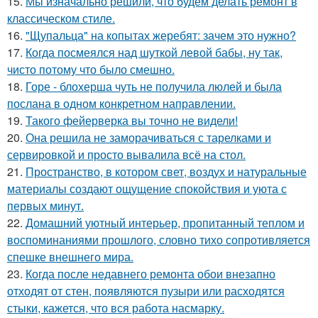
15.
Мы изначально решили, что будем делать ремонт в
классическом стиле.
16.
"Щупальца" на копытах жеребят: зачем это нужно?
17.
Когда посмеялся над шуткой левой бабы, ну так,
чисто потому что было смешно.
18.
Горе - блохерша чуть не получила люлей и была
послана в одном конкретном направлении.
19.
Такого фейерверка вы точно не видели!
20.
Она решила не заморачиваться с тарелками и
сервировкой и просто вывалила всё на стол.
21.
Пространство, в котором свет, воздух и натуральные
материалы создают ощущение спокойствия и уюта с
первых минут.
22.
Домашний уютный интерьер, пропитанный теплом и
воспоминаниями прошлого, словно тихо сопротивляется
спешке внешнего мира.
23.
Когда после недавнего ремонта обои внезапно
отходят от стен, появляются пузыри или расходятся
стыки, кажется, что вся работа насмарку.