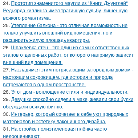
24.
Прототип знаменитого маугли из "Книги Джунглей"
Редьярда киплинга имел трагичную судьбу, лишённую
всякого романтизма.
25.
Утепление балкона - это отличная возможность не
только улучшить внешний вид помещения, но и
расширить жилую площадь квартиры.
26.
Шпаклевка стен - это один из самых ответственных
этапов отделочных работ, от которого напрямую зависит
внешний вид помещения.
27.
Насладимся этим потрясающим загородным домом -
настоящим сокровищем, где история и природа
встречаются в одном пространстве.
28.
Этот дом - воплощение стиля и индивидуальности.
29.
Девушки спокойно сидели в маке, жевали свои булки,
обсуждали всякую фигню.
30.
Интерьер, который сочетает в себе уют природных
материалов и эстетику лаконичного дизайна.
31.
На стройке полиэтиленовая плёнка часто
недооценивают.