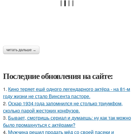
читать дальше →
Последние обновления на сайте:
1.
Кино теряет ещё одного легендарного актёра - на 81-м
году жизни не стало Винсента пасторе.
2.
Оскар 1934 года запомнился не столько триумфом,
сколько парой жестоких конфузов.
3.
Бывает, смотришь сериал и думаешь: ну как так можно
было промахнуться с актёрами?
4.
Мужчина решил продать мёд со своей пасеки и