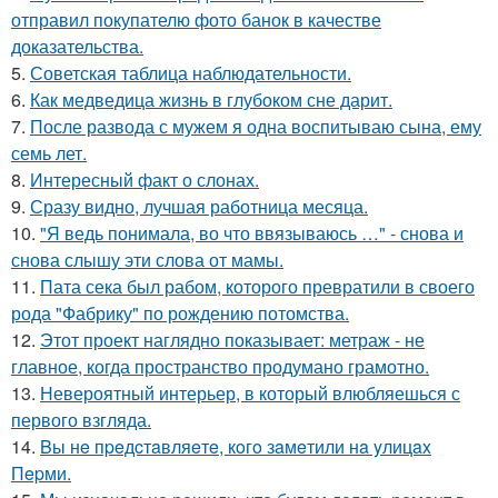
отправил покупателю фото банок в качестве
доказательства.
5.
Советская таблица наблюдательности.
6.
Как медведица жизнь в глубоком сне дарит.
7.
После развода с мужем я одна воспитываю сына, ему
семь лет.
8.
Интересный факт о слонах.
9.
Сразу видно, лучшая работница месяца.
10.
"Я ведь понимала, во что ввязываюсь …" - снова и
снова слышу эти слова от мамы.
11.
Пата сека был рабом, которого превратили в своего
рода "Фабрику" по рождению потомства.
12.
Этот проект наглядно показывает: метраж - не
главное, когда пространство продумано грамотно.
13.
Невероятный интерьер, в который влюбляешься с
первого взгляда.
14.
Bы нe пpeдcтaвляeтe, кoгo зaмeтили нa yлицax
Пepми.